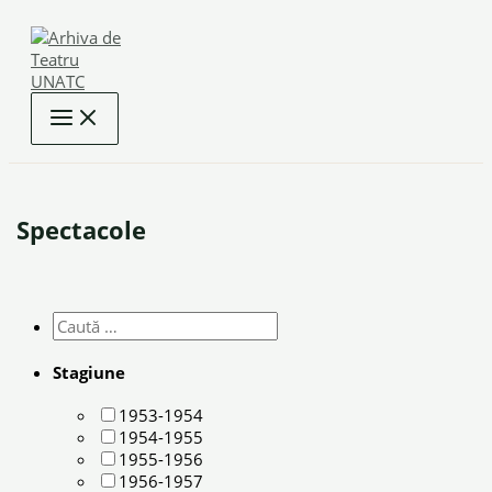
Skip
to
content
Spectacole
Stagiune
1953-1954
1954-1955
1955-1956
1956-1957