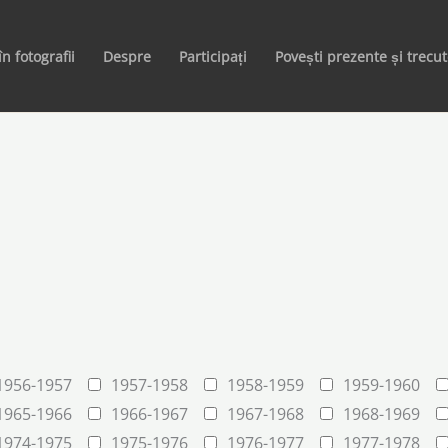
în fotografii
Despre
Participați
Povești prezente și trecu
1956-1957
1957-1958
1958-1959
1959-1960
1965-1966
1966-1967
1967-1968
1968-1969
1974-1975
1975-1976
1976-1977
1977-1978