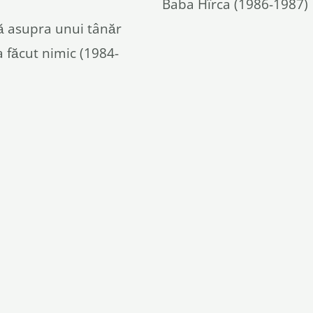
Baba Hîrca (1986-1987)
 asupra unui tânăr
a făcut nimic (1984-