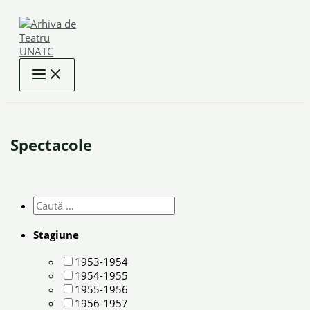
Skip
to
content
Spectacole
Stagiune
1953-1954
1954-1955
1955-1956
1956-1957