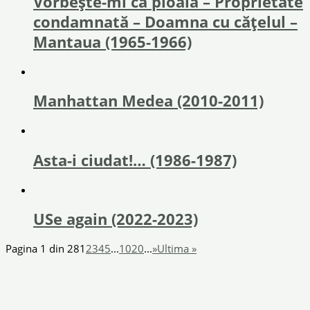
Vorbește-mi ca ploaia – Proprietate
condamnată – Doamna cu cățelul –
Mantaua (1965-1966)
Manhattan Medea (2010-2011)
Asta-i ciudat!… (1986-1987)
USe again (2022-2023)
Pagina 1 din 28
1
2
3
4
5
...
10
20
...
»
Ultima »