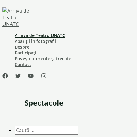
Skip
to
content
Arhiva de Teatru UNATC
Apariții în fotografii
Despre
Participați
Povești prezente și trecute
Contact
Spectacole