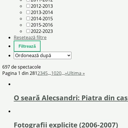
2012-2013
2013-2014
2014-2015
2015-2016
2022-2023
Resetează filtre
697 de spectacole
Pagina 1 din 28
1
2
3
4
5
...
10
20
...
»
Ultima »
O seară Alecsandri: Piatra din ca
Fotografii explicite (2006-2007)