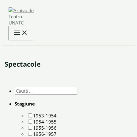
Skip
to
content
Spectacole
Stagiune
1953-1954
1954-1955
1955-1956
1956-1957