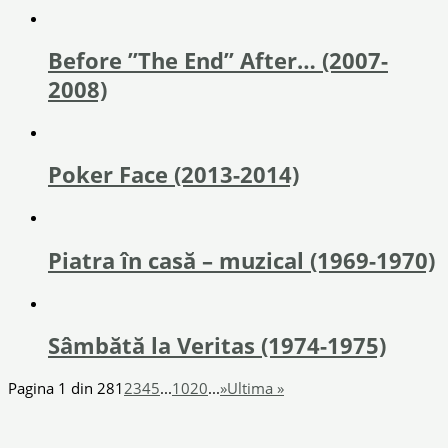
Before ”The End” After… (2007-
2008)
Poker Face (2013-2014)
Piatra în casă – muzical (1969-1970)
Sâmbătă la Veritas (1974-1975)
Pagina 1 din 28
1
2
3
4
5
...
10
20
...
»
Ultima »