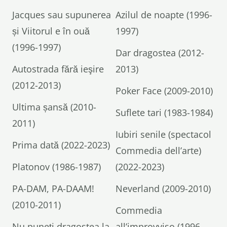
Jacques sau supunerea
Azilul de noapte (1996-
și Viitorul e în ouă
1997)
(1996-1997)
Dar dragostea (2012-
Autostrada fără ieşire
2013)
(2012-2013)
Poker Face (2009-2010)
Ultima șansă (2010-
Suflete tari (1983-1984)
2011)
Iubiri senile (spectacol
Prima dată (2022-2023)
Commedia dell’arte)
Platonov (1986-1987)
(2022-2023)
PA-DAM, PA-DAAM!
Neverland (2009-2010)
(2010-2011)
Commedia
Nu puneți dragostea la
all’improvviso (1996-