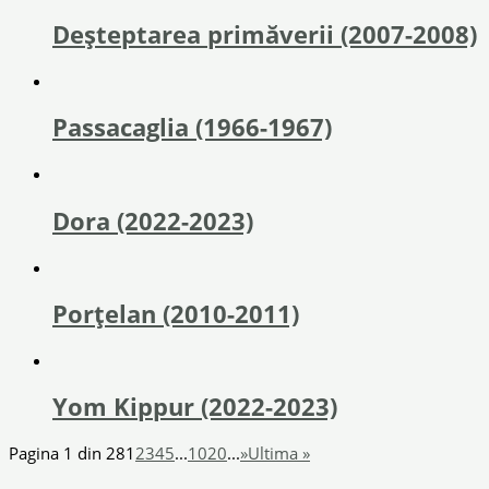
Deșteptarea primăverii (2007-2008)
Passacaglia (1966-1967)
Dora (2022-2023)
Porțelan (2010-2011)
Yom Kippur (2022-2023)
Pagina 1 din 28
1
2
3
4
5
...
10
20
...
»
Ultima »