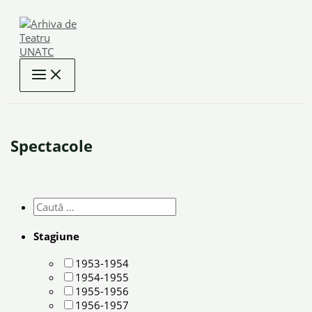
Skip
to
content
Spectacole
Stagiune
1953-1954
1954-1955
1955-1956
1956-1957