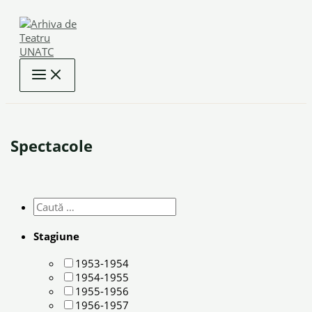
Skip
to
content
Spectacole
Stagiune
1953-1954
1954-1955
1955-1956
1956-1957