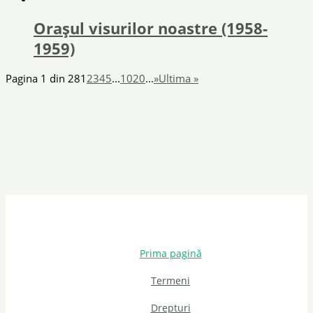
Orașul visurilor noastre (1958-
1959)
Pagina 1 din 28
1
2
3
4
5
...
10
20
...
»
Ultima »
Prima pagină
Termeni
Drepturi