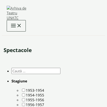
Skip
to
content
Spectacole
Stagiune
1953-1954
1954-1955
1955-1956
1956-1957