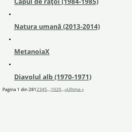
Capul de rățoi (1984-1985)
Natura umană (2013-2014)
MetanoiaX
Diavolul alb (1970-1971)
Pagina 1 din 28
1
2
3
4
5
...
10
20
...
»
Ultima »