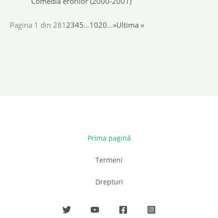
Comedia erorilor (2000-2001)
Pagina 1 din 28
1
2
3
4
5
...
10
20
...
»
Ultima »
Prima pagină
Termeni
Drepturi