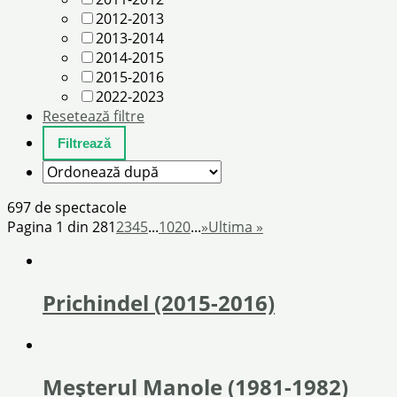
2012-2013
2013-2014
2014-2015
2015-2016
2022-2023
Resetează filtre
697 de spectacole
Pagina 1 din 28
1
2
3
4
5
...
10
20
...
»
Ultima »
Prichindel (2015-2016)
Meșterul Manole (1981-1982)