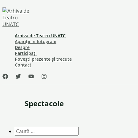
Skip
to
content
Arhiva de Teatru UNATC
Apariții în fotografii
Despre
Participați
Povești prezente și trecute
Contact
Spectacole