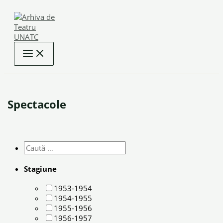
Skip
to
content
Spectacole
Stagiune
1953-1954
1954-1955
1955-1956
1956-1957