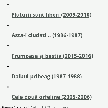
Fluturii sunt liberi (2009-2010)
Asta-i ciudat!… (1986-1987)
Frumoasa și bestia (2015-2016)
Dalbul pribeag (1987-1988)
Cele două orfeline (2005-2006)
Pagina 1 din 28
1
2
3
4
5
...
10
20
...
»
Ultima »