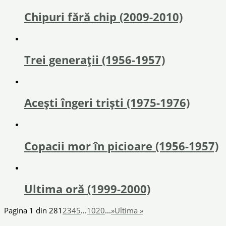
Chipuri fără chip (2009-2010)
Trei generaţii (1956-1957)
Acești îngeri triști (1975-1976)
Copacii mor în picioare (1956-1957)
Ultima oră (1999-2000)
Pagina 1 din 28
1
2
3
4
5
...
10
20
...
»
Ultima »