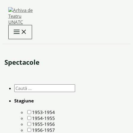
Skip
to
content
Spectacole
Stagiune
1953-1954
1954-1955
1955-1956
1956-1957