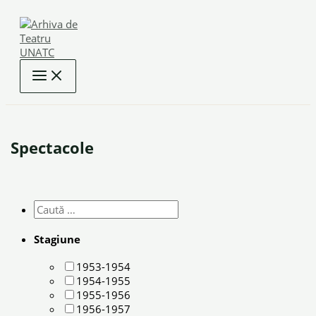
Skip
to
content
Spectacole
Stagiune
1953-1954
1954-1955
1955-1956
1956-1957