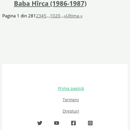
Baba Hîrca (1986-1987)
Pagina 1 din 28
1
2
3
4
5
...
10
20
...
»
Ultima »
Prima pagină
Termeni
Drepturi