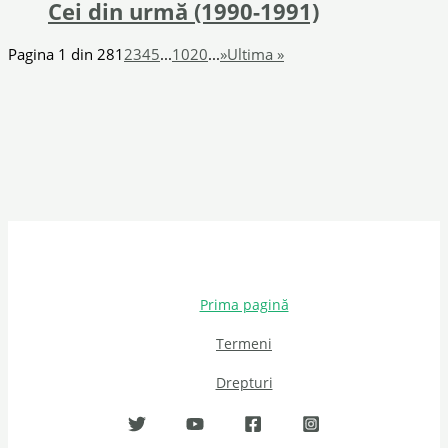
Cei din urmă (1990-1991)
Pagina 1 din 28
1
2
3
4
5
...
10
20
...
»
Ultima »
Prima pagină
Termeni
Drepturi