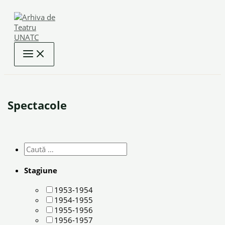
Skip
to
content
Spectacole
Stagiune
1953-1954
1954-1955
1955-1956
1956-1957