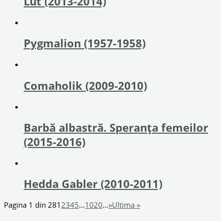
Lut (2013-2014)
Pygmalion (1957-1958)
Comaholik (2009-2010)
Barbă albastră. Speranța femeilor
(2015-2016)
Hedda Gabler (2010-2011)
Pagina 1 din 28
1
2
3
4
5
...
10
20
...
»
Ultima »