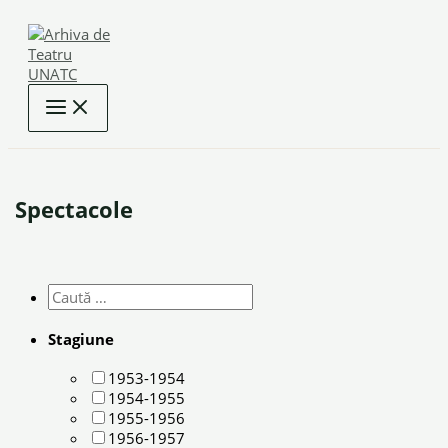
Skip
to
content
Spectacole
Stagiune
1953-1954
1954-1955
1955-1956
1956-1957