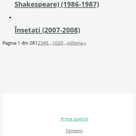
Shakespeare) (1986-1987)
Însetați (2007-2008)
Pagina 1 din 28
1
2
3
4
5
...
10
20
...
»
Ultima »
Prima pagină
Termeni