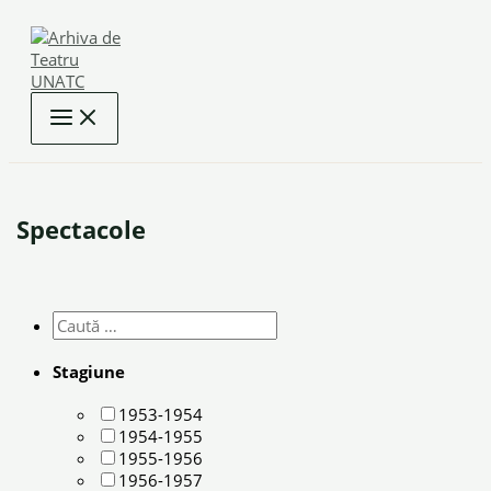
Skip
to
content
Spectacole
Stagiune
1953-1954
1954-1955
1955-1956
1956-1957