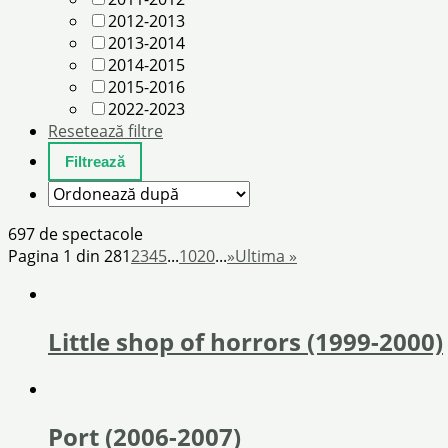
2012-2013
2013-2014
2014-2015
2015-2016
2022-2023
Resetează filtre
697 de spectacole
Pagina 1 din 28
1
2
3
4
5
...
10
20
...
»
Ultima »
Little shop of horrors (1999-2000)
Port (2006-2007)