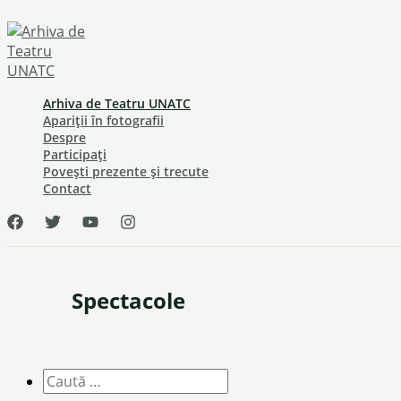
Skip
to
content
Arhiva de Teatru UNATC
Apariții în fotografii
Despre
Participați
Povești prezente și trecute
Contact
Spectacole