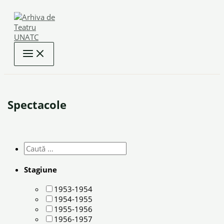
Skip
to
content
Spectacole
Stagiune
1953-1954
1954-1955
1955-1956
1956-1957