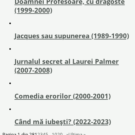
Doamnei Profesoare, cu dragoste
(1999-2000)
Jacques sau supunerea (1989-1990)
Jurnalul secret al Laurei Palmer
(2007-2008)
Comedia erorilor (2000-2001)
Când mă iubești? (2022-2023)
Pagina 1 din 28
1
2
3
4
5
...
10
20
...
»
Ultima »