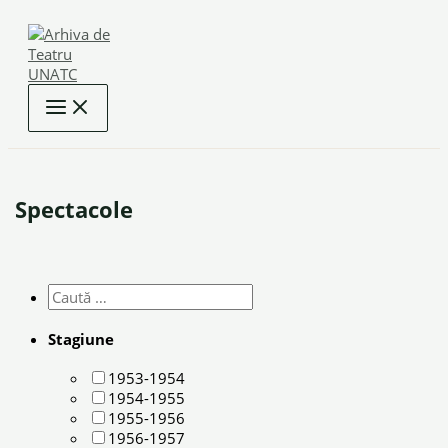
Skip
to
content
Spectacole
Stagiune
1953-1954
1954-1955
1955-1956
1956-1957