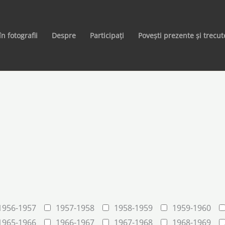
în fotografii
Despre
Participați
Povești prezente și trecut
1956-1957
1957-1958
1958-1959
1959-1960
1965-1966
1966-1967
1967-1968
1968-1969