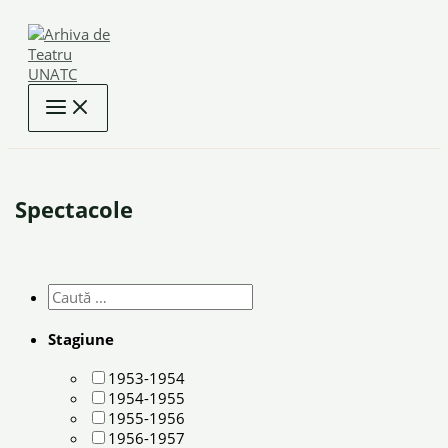
Skip
to
content
Spectacole
Stagiune
1953-1954
1954-1955
1955-1956
1956-1957