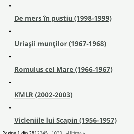
De mers în pustiu (1998-1999)
Uriaşii munţilor (1967-1968)
Romulus cel Mare (1966-1967)
KMLR (2002-2003)
Vicleniile lui Scapin (1956-1957)
Pagina 1 din 28
1
2
3
4
5
...
10
20
...
»
Ultima »