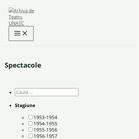
Skip
to
content
Spectacole
Stagiune
1953-1954
1954-1955
1955-1956
1956-1957