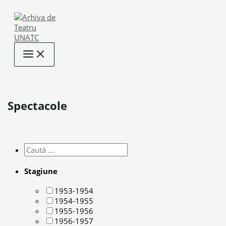
Skip
to
content
Spectacole
Stagiune
1953-1954
1954-1955
1955-1956
1956-1957