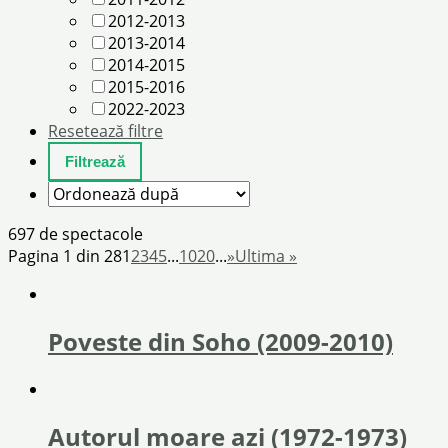
2012-2013
2013-2014
2014-2015
2015-2016
2022-2023
Resetează filtre
697 de spectacole
Pagina 1 din 28
1
2
3
4
5
...
10
20
...
»
Ultima »
Poveste din Soho (2009-2010)
Autorul moare azi (1972-1973)