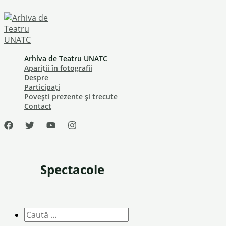
Skip
to
content
Arhiva de Teatru UNATC
Apariții în fotografii
Despre
Participați
Povești prezente și trecute
Contact
Spectacole