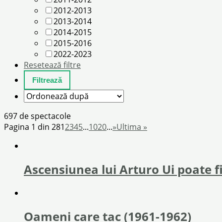
2012-2013
2013-2014
2014-2015
2015-2016
2022-2023
Resetează filtre
697 de spectacole
Pagina 1 din 28
1
2
3
4
5
...
10
20
...
»
Ultima »
Ascensiunea lui Arturo Ui poate fi
Oameni care tac (1961-1962)