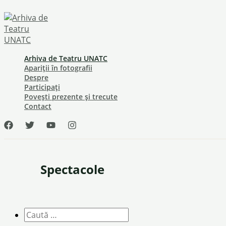
Skip
to
content
Arhiva de Teatru UNATC
Apariții în fotografii
Despre
Participați
Povești prezente și trecute
Contact
Spectacole