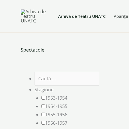
Skip
to
Arhiva de Teatru UNATC
Apariții
content
Spectacole
Stagiune
1953-1954
1954-1955
1955-1956
1956-1957