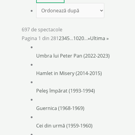
697 de spectacole
Pagina 1 din 28
1
2
3
4
5
...
10
20
...
»
Ultima »
Umbra lui Peter Pan (2022-2023)
Hamlet in Misery (2014-2015)
Peleș împărat (1993-1994)
Guernica (1968-1969)
Cei din urmă (1959-1960)