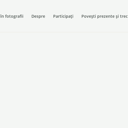
 în fotografii
Despre
Participați
Povești prezente și tre