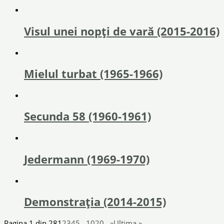
Visul unei nopți de vară (2015-2016)
Mielul turbat (1965-1966)
Secunda 58 (1960-1961)
Jedermann (1969-1970)
Demonstrația (2014-2015)
Pagina 1 din 28
1
2
3
4
5
...
10
20
...
»
Ultima »