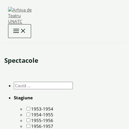
Skip
to
content
Spectacole
Stagiune
1953-1954
1954-1955
1955-1956
1956-1957