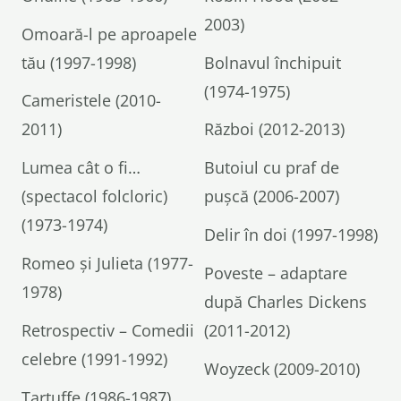
2003)
Omoară-l pe aproapele
tău (1997-1998)
Bolnavul închipuit
(1974-1975)
Cameristele (2010-
2011)
Război (2012-2013)
Lumea cât o fi…
Butoiul cu praf de
(spectacol folcloric)
pușcă (2006-2007)
(1973-1974)
Delir în doi (1997-1998)
Romeo și Julieta (1977-
Poveste – adaptare
1978)
după Charles Dickens
Retrospectiv – Comedii
(2011-2012)
celebre (1991-1992)
Woyzeck (2009-2010)
Tartuffe (1986-1987)