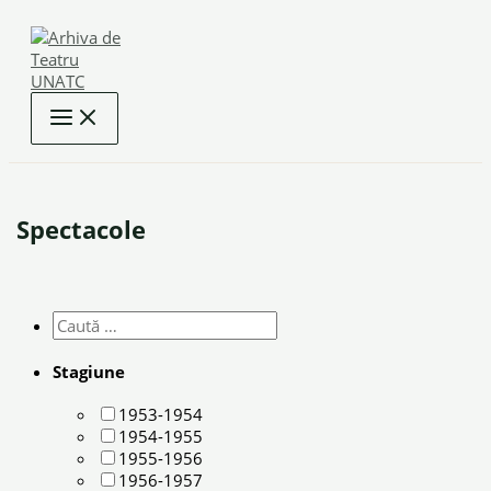
Skip
to
content
Spectacole
Stagiune
1953-1954
1954-1955
1955-1956
1956-1957