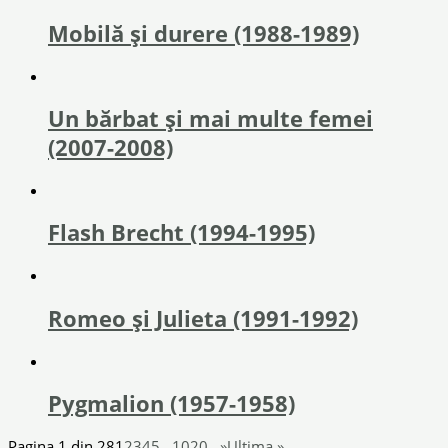
Mobilă și durere (1988-1989)
Un bărbat și mai multe femei
(2007-2008)
Flash Brecht (1994-1995)
Romeo și Julieta (1991-1992)
Pygmalion (1957-1958)
Pagina 1 din 28
1
2
3
4
5
...
10
20
...
»
Ultima »