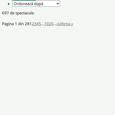
697 de spectacole
Pagina 1 din 28
1
2
3
4
5
...
10
20
...
»
Ultima »