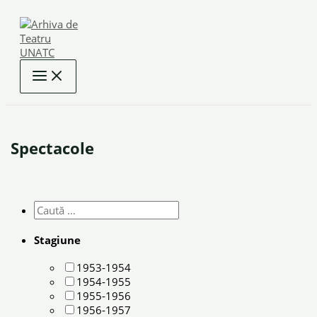
Skip
to
content
Spectacole
Stagiune
1953-1954
1954-1955
1955-1956
1956-1957