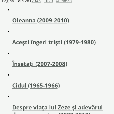
Pagina 1 din 28
1
2
3
4
5
...
10
20
...
»
Ultima »
Oleanna (2009-2010)
Acești îngeri triști (1979-1980)
Însetați (2007-2008)
Cidul (1965-1966)
Despre viaţa lui Zeze şi adevărul