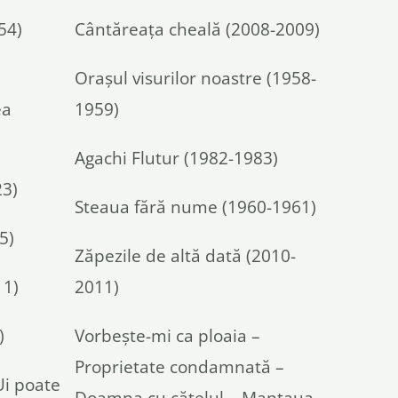
54)
Cântăreața cheală (2008-2009)
Orașul visurilor noastre (1958-
ea
1959)
Agachi Flutur (1982-1983)
23)
Steaua fără nume (1960-1961)
5)
Zăpezile de altă dată (2010-
11)
2011)
)
Vorbește-mi ca ploaia –
Proprietate condamnată –
Ui poate
Doamna cu cățelul – Mantaua