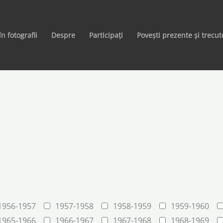
în fotografii
Despre
Participați
Povești prezente și trecut
1956-1957
1957-1958
1958-1959
1959-1960
1965-1966
1966-1967
1967-1968
1968-1969