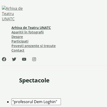
Skip
to
content
Arhiva de Teatru UNATC
Apariții în fotografii
Despre
Participați
Povești prezente și trecute
Contact
Spectacole