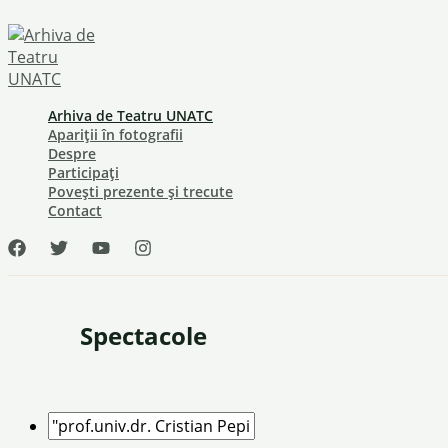
Skip
to
content
Arhiva de Teatru UNATC
Apariții în fotografii
Despre
Participați
Povești prezente și trecute
Contact
Spectacole