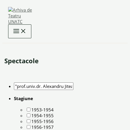
Skip
to
content
Spectacole
Stagiune
1953-1954
1954-1955
1955-1956
1956-1957