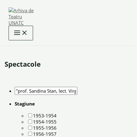
Skip
to
content
Spectacole
Stagiune
1953-1954
1954-1955
1955-1956
1956-1957