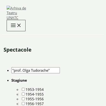
Skip
to
content
Spectacole
Stagiune
1953-1954
1954-1955
1955-1956
1956-1957