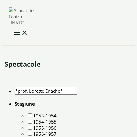
Skip
to
content
Spectacole
Stagiune
1953-1954
1954-1955
1955-1956
1956-1957