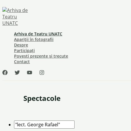
Skip
to
content
Arhiva de Teatru UNATC
Apariții în fotografii
Despre
Participați
Povești prezente și trecute
Contact
Spectacole