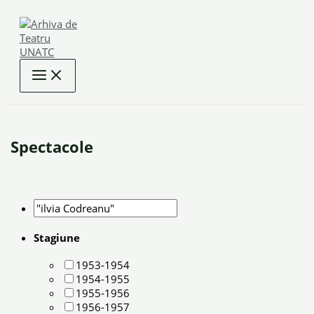
Skip
to
content
Spectacole
Stagiune
1953-1954
1954-1955
1955-1956
1956-1957