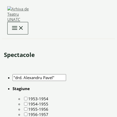
Skip
to
content
Spectacole
Stagiune
1953-1954
1954-1955
1955-1956
1956-1957