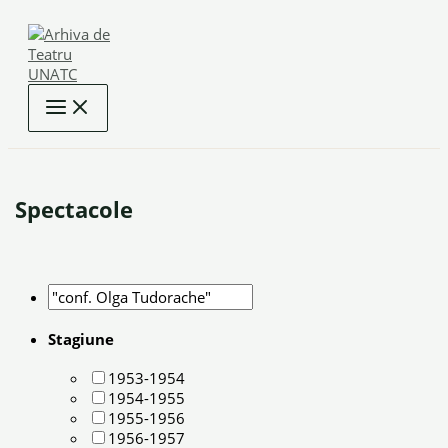
Skip
to
content
Spectacole
Stagiune
1953-1954
1954-1955
1955-1956
1956-1957