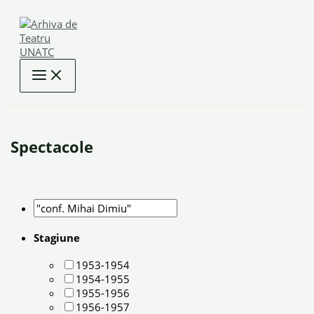
Skip
to
content
Spectacole
Stagiune
1953-1954
1954-1955
1955-1956
1956-1957