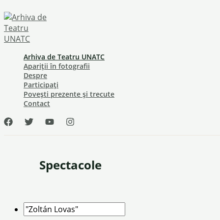
Skip
to
content
Arhiva de Teatru UNATC
Apariții în fotografii
Despre
Participați
Povești prezente și trecute
Contact
Spectacole