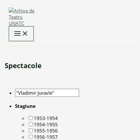
Skip
to
content
Spectacole
Stagiune
1953-1954
1954-1955
1955-1956
1956-1957