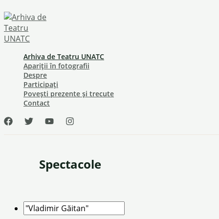
Skip
to
content
Arhiva de Teatru UNATC
Apariții în fotografii
Despre
Participați
Povești prezente și trecute
Contact
Spectacole