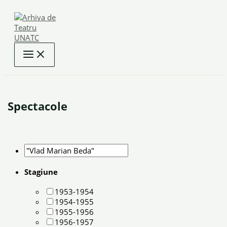
Skip
to
content
Spectacole
Stagiune
1953-1954
1954-1955
1955-1956
1956-1957