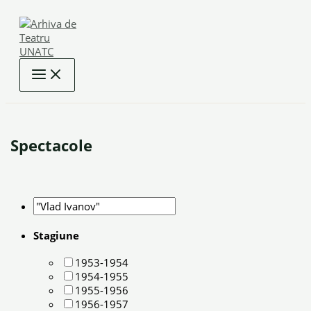
Skip
to
content
Spectacole
Stagiune
1953-1954
1954-1955
1955-1956
1956-1957